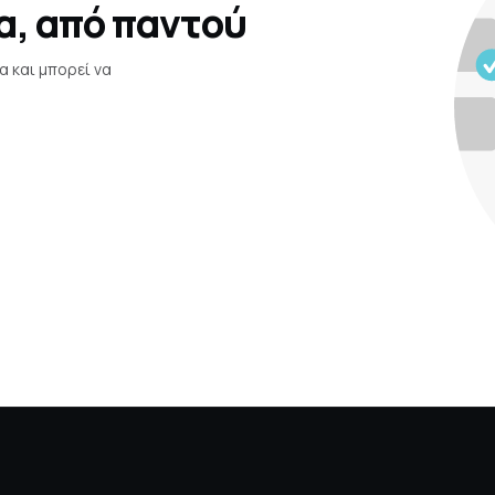
α, από παντού
α και μπορεί να