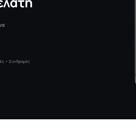
πελάτη
να
.
ές • Συνδρομές