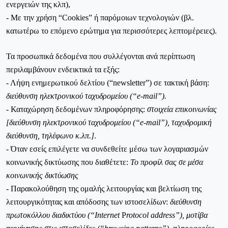
ενεργειών της κλπ),
- Με την χρήση “Cookies” ή παρόμοιων τεχνολογιών (βλ.
κατωτέρω το επόμενο ερώτημα για περισσότερες λεπτομέρειες).
Τα προσωπικά δεδομένα που συλλέγονται ανά περίπτωση
περιλαμβάνουν ενδεικτικά τα εξής:
- Λήψη ενημερωτικού δελτίου (“newsletter”) σε τακτική βάση:
διεύθυνση ηλεκτρονικού ταχυδρομείου (“e-mail”).
- Καταχώρηση δεδομένων πληροφόρησης:
στοιχεία επικοινωνίας
[διεύθυνση ηλεκτρονικού ταχυδρομείου (“e-mail”), ταχυδρομική
διεύθυνση, τηλέφωνο κ.λπ.]
.
- Όταν εσείς επιλέγετε να συνδεθείτε μέσω των λογαριασμών
κοινωνικής δικτύωσης που διαθέτετε:
Το προφίλ σας σε μέσα
κοινωνικής δικτύωσης
- Παρακολούθηση της ομαλής λειτουργίας και βελτίωση της
λειτουργικότητας και απόδοσης των ιστοσελίδων:
διεύθυνση
πρωτοκόλλου διαδικτύου (“Ιnternet
Ρ
rotocol address”), μοτίβα