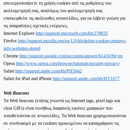
απενεργοποιήσετε τη χρήση cookies από τις ρυθμίσεις του
φυλλομετρητή σας, αναλόγως του φυλλομετρητή σας
επισκεφθείτε τις ακόλουθες ιστοσελίδες, για να λάβετε γνώση για
τις απαραίτητες σχετικές ενέργειες.
Internet
Explorer
http
://
support
.
microsoft
.
com
/
kb
/278835
Firefox
http
://
support
.
mozilla
.
org
/
en
-
US
/
kb
/
delete
-
cookies
-
remove
-
info
-
websites
-
stored
Chrome
http
://
support
.
google
.
com
/
accounts
/
answer
/61416?
hl
=
en
Opera
http
://
www
.
opera
.
com
/
browser
/
tutorials
/
security
/
privacy
/
Safari
http
://
support
.
apple
.
com
/
kb
/
PH
5042
Safari for iPad and iPhone
http://support.apple.com/kb/HT1677
Web Beacons
Τα Web beacons (επίσης γνωστά ως Internet tags,
pixel tags και
clear GIFs
) είναι συνήθως διαφανείς εικόνες γραφικών που
τοποθετούνται σε ιστοσελίδες. Τα Web beacons χρησιμοποιούνται
σε συνδυασμό με τα cookies προκειμένου να καταγράφουν τις