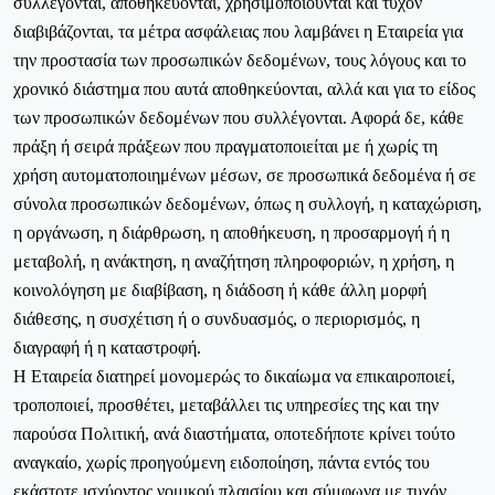
συλλέγονται, αποθηκεύονται, χρησιμοποιούνται και τυχόν
διαβιβάζονται, τα μέτρα ασφάλειας που λαμβάνει η Εταιρεία για
την προστασία των προσωπικών δεδομένων, τους λόγους και το
χρονικό διάστημα που αυτά αποθηκεύονται, αλλά και για το είδος
των προσωπικών δεδομένων που συλλέγονται. Αφορά δε, κάθε
πράξη ή σειρά πράξεων που πραγματοποιείται με ή χωρίς τη
χρήση αυτοματοποιημένων μέσων, σε προσωπικά δεδομένα ή σε
σύνολα προσωπικών δεδομένων, όπως η συλλογή, η καταχώριση,
η οργάνωση, η διάρθρωση, η αποθήκευση, η προσαρμογή ή η
μεταβολή, η ανάκτηση, η αναζήτηση πληροφοριών, η χρήση, η
κοινολόγηση με διαβίβαση, η διάδοση ή κάθε άλλη μορφή
διάθεσης, η συσχέτιση ή ο συνδυασμός, ο περιορισμός, η
διαγραφή ή η καταστροφή.
Η Εταιρεία διατηρεί μονομερώς το δικαίωμα να επικαιροποιεί,
τροποποιεί, προσθέτει, μεταβάλλει τις υπηρεσίες της και την
παρούσα Πολιτική, ανά διαστήματα, οποτεδήποτε κρίνει τούτο
αναγκαίο, χωρίς προηγούμενη ειδοποίηση, πάντα εντός του
εκάστοτε ισχύοντος νομικού πλαισίου και σύμφωνα με τυχόν