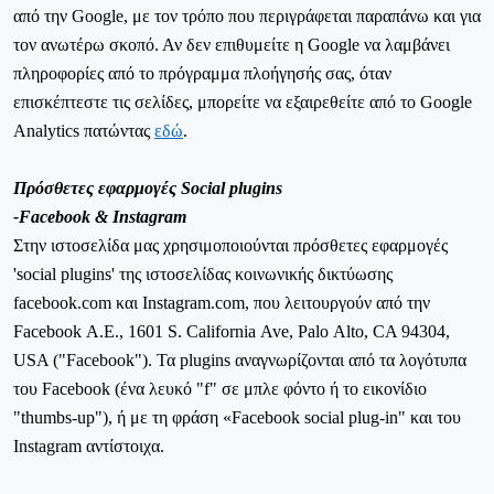
από την Google, με τον τρόπο που περιγράφεται παραπάνω και για
τον ανωτέρω σκοπό. Αν δεν επιθυμείτε η Google να λαμβάνει
πληροφορίες από το πρόγραμμα πλοήγησής σας, όταν
επισκέπτεστε τις σελίδες, μπορείτε να εξαιρεθείτε από το Google
Analytics πατώντας
εδώ
.
Πρόσθετες
εφαρμογές
Social plugins
-
Facebook
&
Instagram
Στην
ιστοσελίδα
μας
χρησιμοποιούνται
πρόσθετες
εφαρμογές
'
social
plugins
'
της
ιστοσελίδας
κοινωνικής
δικτύωσης
facebook
.
com
και
Instagram
.
com
,
που
λειτουργούν
από
την
Facebook
Α
.
Ε
., 1601
S
.
California
Ave
,
Palo
Alto
,
CA
94304,
USA
("
Facebook
").
Τα plugins αναγνωρίζονται από τα λογότυπα
του Facebook (ένα λευκό "f" σε μπλε φόντο ή το εικονίδιο
"thumbs-up"), ή με τη φράση «Facebook social plug-in" και του
Instagram
αντίστοιχα.