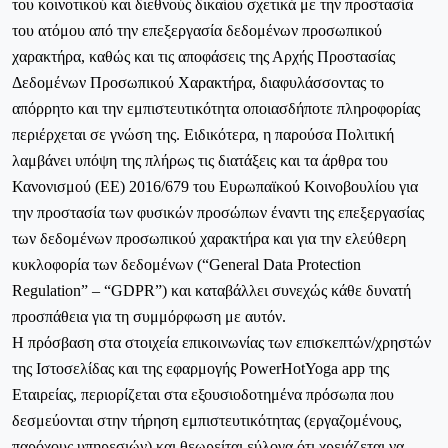
του κοινοτικού και διεθνούς δικαίου σχετικά με την προστασία
του ατόμου από την επεξεργασία δεδομένων προσωπικού
χαρακτήρα, καθώς και τις αποφάσεις της Αρχής Προστασίας
Δεδομένων Προσωπικού Χαρακτήρα, διαφυλάσσοντας το
απόρρητο και την εμπιστευτικότητα οποιασδήποτε πληροφορίας
περιέρχεται σε γνώση της. Ειδικότερα, η παρούσα Πολιτική
λαμβάνει υπόψη της πλήρως τις διατάξεις και τα άρθρα του
Κανονισμού (ΕΕ) 2016/679 του Ευρωπαϊκού Κοινοβουλίου για
την προστασία των φυσικών προσώπων έναντι της επεξεργασίας
των δεδομένων προσωπικού χαρακτήρα και για την ελεύθερη
κυκλοφορία των δεδομένων (“General Data Protection
Regulation” – “GDPR”) και καταβάλλει συνεχώς κάθε δυνατή
προσπάθεια για τη συμμόρφωση με αυτόν.
Η πρόσβαση στα στοιχεία επικοινωνίας των επισκεπτών/χρηστών
της Ιστοσελίδας και της εφαρμογής
PowerHotYoga
app
της
Εταιρείας, περιορίζεται στα εξουσιοδοτημένα πρόσωπα που
δεσμεύονται στην τήρηση εμπιστευτικότητας (εργαζομένους,
παρόχους υπηρεσιών) και θεωρείται εύλογα ότι χρειάζεται να