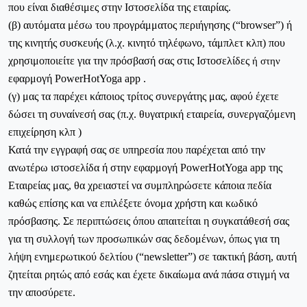
που είναι διαθέσιμες στην Ιστοσελίδα της εταιρίας.
(β) αυτόματα μέσω του προγράμματος περιήγησης (“browser”) ή
της κινητής συσκευής (λ.χ. κινητό τηλέφωνο, τάμπλετ κλπ) που
χρησιμοποιείτε για την πρόσβασή σας στις Ιστοσελίδες
ή
στην
εφαρμογή
PowerHotYoga
app
.
(γ) μας τα παρέχει κάποιος τρίτος συνεργάτης μας, αφού έχετε
δώσει τη συναίνεσή σας (π.χ. θυγατρική εταιρεία, συνεργαζόμενη
επιχείρηση κλπ )
Κατά την εγγραφή σας σε υπηρεσία που παρέχεται από την
ανωτέρω ιστοσελίδα ή στην εφαρμογή
PowerHotYoga
app
της
Εταιρείας μας, θα χρειαστεί να συμπληρώσετε κάποια πεδία
καθώς επίσης και να επιλέξετε όνομα χρήστη και κωδικό
πρόσβασης. Σε περιπτώσεις όπου απαιτείται η συγκατάθεσή σας
για τη συλλογή των προσωπικών σας δεδομένων, όπως για τη
λήψη ενημερωτικού δελτίου (“newsletter”) σε τακτική βάση, αυτή
ζητείται ρητώς από εσάς και έχετε δικαίωμα ανά πάσα στιγμή να
την αποσύρετε.